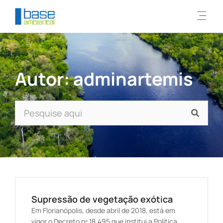
Página i
Trabal
Autor:
adminartemis
Supressão de vegetação exótica
Em Florianópolis, desde abril de 2018, está em
vigor o Decreto nº 18.495 que institui a Política